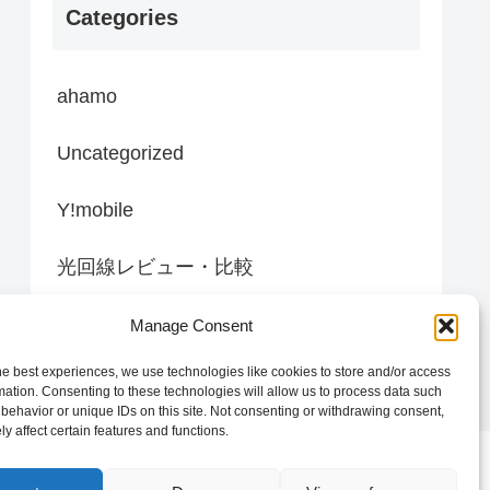
Categories
ahamo
Uncategorized
Y!mobile
光回線レビュー・比較
置き型Wi-Fi（ホームルーター）
Manage Consent
he best experiences, we use technologies like cookies to store and/or access
mation. Consenting to these technologies will allow us to process data such
behavior or unique IDs on this site. Not consenting or withdrawing consent,
y affect certain features and functions.
プライバシーポリシー
免責事項
お問い合わせ