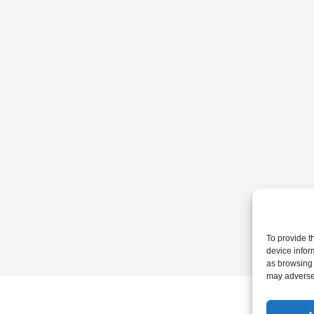
To provide t
device infor
as browsing 
may adversel