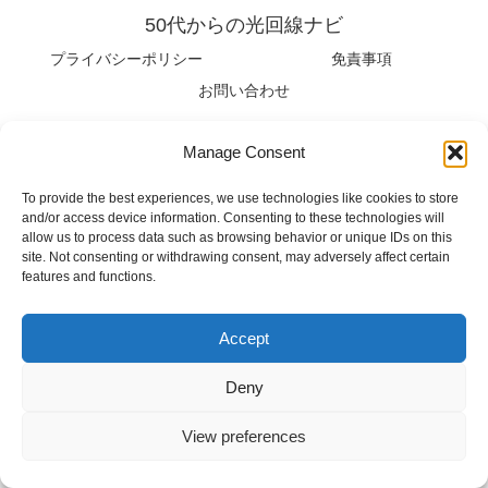
50代からの光回線ナビ
プライバシーポリシー
免責事項
お問い合わせ
© 2026 50代からの光回線ナビ.
Manage Consent
To provide the best experiences, we use technologies like cookies to store
and/or access device information. Consenting to these technologies will
allow us to process data such as browsing behavior or unique IDs on this
site. Not consenting or withdrawing consent, may adversely affect certain
features and functions.
Accept
Deny
View preferences
ホーム
検索
トップ
サイドバー